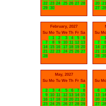
22
23
24
25
26
27
28
20
2
29
30
27
2
February, 2027
Su
Mo
Tu
We
Th
Fr
Sa
Su
M
1
2
3
4
5
6
7
8
9
10
11
12
13
7
14
15
16
17
18
19
20
14
1
21
22
23
24
25
26
27
21
2
28
28
2
May, 2027
Su
Mo
Tu
We
Th
Fr
Sa
Su
M
1
2
3
4
5
6
7
8
6
9
10
11
12
13
14
15
13
1
16
17
18
19
20
21
22
20
2
23
24
25
26
27
28
29
27
2