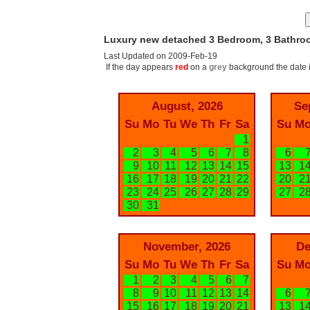
Luxury new detached 3 Bedroom, 3 Bathroo
Last Updated on 2009-Feb-19
If the day appears
red
on a
grey
background the date i
August, 2026
Se
Su
Mo
Tu
We
Th
Fr
Sa
Su
M
1
2
3
4
5
6
7
8
6
9
10
11
12
13
14
15
13
1
16
17
18
19
20
21
22
20
2
23
24
25
26
27
28
29
27
2
30
31
November, 2026
De
Su
Mo
Tu
We
Th
Fr
Sa
Su
M
1
2
3
4
5
6
7
8
9
10
11
12
13
14
6
15
16
17
18
19
20
21
13
1