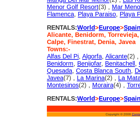
Menor Golf Resort
(3) ,
Mar Meno
Flamenca
,
Playa Paraiso
,
Playa P
RENTALS:
World
>
Europe
>
Spai
Alicante, Benidorm, Torrevieja,
Calpe, Finestrat, Denia, Javea
Towns:-
Alfas Del Pi
,
Algorfa
,
Alicante
(2) 
Benidorm
,
Benijofar
,
Benitachell
,
Quesada
,
Costa Blanca South
,
D
Javea
(7) ,
La Marina
(2) ,
La Mat
Montesinos
(2) ,
Moraira
(4) ,
Torr
RENTALS:
World
>
Europe
>
Spai
Copyright © 2006
Conta