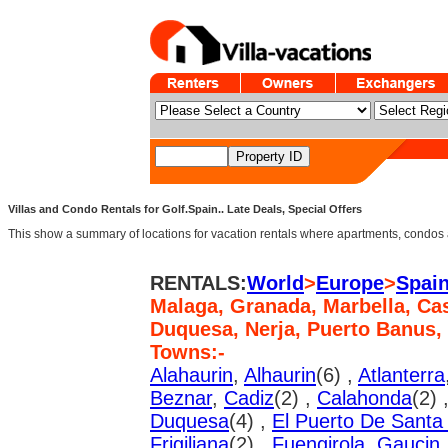
Villas and Condo Rentals for Golf.Spain.. Late Deals, Special Offers
This show a summary of locations for vacation rentals where apartments, condos an
RENTALS:
World
>
Europe
>
Spai
Malaga, Granada, Marbella, Cas
Duquesa, Nerja, Puerto Banus,
Towns:-
Alahaurin
,
Alhaurin
(6) ,
Atlanterra
Beznar
,
Cadiz
(2) ,
Calahonda
(2) 
Duquesa
(4) ,
El Puerto De Santa
Frigiliana
(2) ,
Fuengirola
,
Gaucin