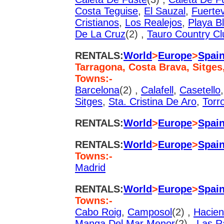
Costa Teguise
,
El Sauzal
,
Fuerte
Cristianos
,
Los Realejos
,
Playa B
De La Cruz
(2) ,
Tauro Country Cl
RENTALS:
World
>
Europe
>
Spai
Tarragona, Costa Brava, Sitges
Towns:-
Barcelona
(2) ,
Calafell
,
Casetello
Sitges
,
Sta. Cristina De Aro
,
Torro
RENTALS:
World
>
Europe
>
Spai
RENTALS:
World
>
Europe
>
Spai
Towns:-
Madrid
RENTALS:
World
>
Europe
>
Spai
Towns:-
Cabo Roig
,
Camposol
(2) ,
Hacien
Manga Del Mar Menor
(2) ,
Las R