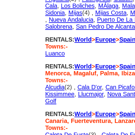
Cala
,
Los Boliches
,
MÁlaga
,
Mal
Sidonia
,
Mijas
(4) ,
Mijas Costa
,
M
,
Nueva Andalucia
,
Puerto De La
Salobrena
,
San Pedro De Alcanta
RENTALS:
World
>
Europe
>
Spai
Towns:-
Luanco
RENTALS:
World
>
Europe
>
Spai
Menorca, Magaluf, Palma, Ibiza
Towns:-
Alcudia
(2) ,
Cala D'or
,
Can Picafo
Kissimmee
,
Llucmajor
,
Nova San
Golf
RENTALS:
World
>
Europe
>
Spai
Canaria, Fuerteventura, Lanzar
Towns:-
Caleta De Fuste
(3) ,
Caleta De F